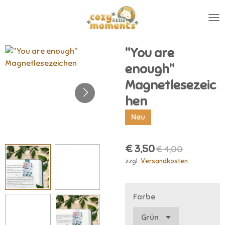
Zum
Hauptinhalt
springen
"You are
enough"
Magnetlesezeic
hen
Neu
€ 3,50
€ 4,00
zzgl.
Versandkosten
Farbe